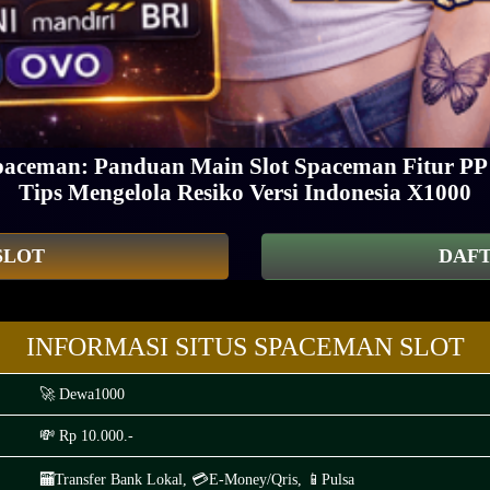
paceman: Panduan Main Slot Spaceman Fitur PP
Tips Mengelola Resiko Versi Indonesia X1000
SLOT
DAFT
INFORMASI SITUS SPACEMAN SLOT
🚀 Dewa1000
💸 Rp 10.000.-
🏧Transfer Bank Lokal, 💳E-Money/Qris, 📱Pulsa