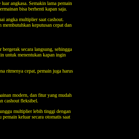
e luar angkasa. Semakin lama pemain
ermainan bisa berhenti kapan saja.
ai angka multiplier saat cashout.
man membutuhkan keputusan cepat dan
r bergerak secara langsung, sehingga
emain untuk menentukan kapan ingin
na ritmenya cepat, pemain juga harus
rmainan modern, dan fitur yang mudah
n cashout fleksibel.
unggu multiplier lebih tinggi dengan
u pemain keluar secara otomatis saat