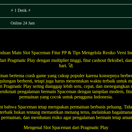
⚡ 1 Detik ⚡
Online 24 Jam
duan Main Slot Spaceman Fitur PP & Tips Mengelola Resiko Versi I
ari Pragmatic Play dengan multiplier tinggi, fitur cashout fleksibel, d
hari. 🚀
inan bertema crash game yang cukup populer karena konsepnya berbeda
ulungan berhenti, tetapi juga harus menentukan waktu terbaik untuk m
ri Pragmatic Play sering dianggap lebih seru, cepat, dan menegangkan 
nikmati pengalaman bermain Spaceman dengan tampilan modern, fitur
permainan yang cocok untuk pengguna Indonesia.
i bahwa Spaceman tetap merupakan permainan berbasis peluang. Tida
i terbaik bukan tentang memastikan menang terus, melainkan bagaiman
permainan, dan membatasi risiko agar pengalaman bermain tetap aman 
Mengenal Slot Spaceman dari Pragmatic Play