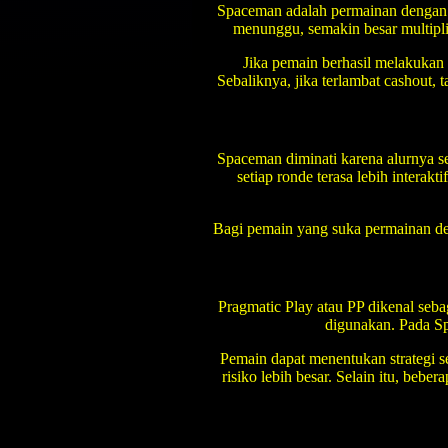
Spaceman adalah permainan dengan k
menunggu, semakin besar multiplie
Jika pemain berhasil melakukan c
Sebaliknya, jika terlambat cashout
Spaceman diminati karena alurnya se
setiap ronde terasa lebih interak
Bagi pemain yang suka permainan den
Pragmatic Play atau PP dikenal seba
digunakan. Pada Spa
Pemain dapat menentukan strategi se
risiko lebih besar. Selain itu, beb