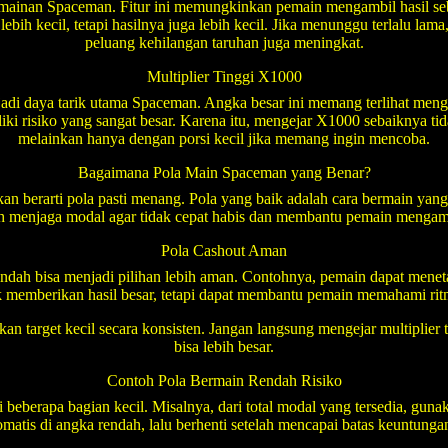
ermainan Spaceman. Fitur ini memungkinkan pemain mengambil hasil seb
bih kecil, tetapi hasilnya juga lebih kecil. Jika menunggu terlalu lama, 
peluang kehilangan taruhan juga meningkat.
Multiplier Tinggi X1000
njadi daya tarik utama Spaceman. Angka besar ini memang terlihat meng
liki risiko yang sangat besar. Karena itu, mengejar X1000 sebaiknya t
melainkan hanya dengan porsi kecil jika memang ingin mencoba.
Bagaimana Pola Main Spaceman yang Benar?
berarti pola pasti menang. Pola yang baik adalah cara bermain yang le
 menjaga modal agar tidak cepat habis dan membantu pemain mengamb
Pola Cashout Aman
ndah bisa menjadi pilihan lebih aman. Contohnya, pemain dapat menet
ak memberikan hasil besar, tetapi dapat membantu pemain memahami rit
akan target kecil secara konsisten. Jangan langsung mengejar multiplier t
bisa lebih besar.
Contoh Pola Bermain Rendah Risiko
eberapa bagian kecil. Misalnya, dari total modal yang tersedia, gunak
matis di angka rendah, lalu berhenti setelah mencapai batas keuntungan