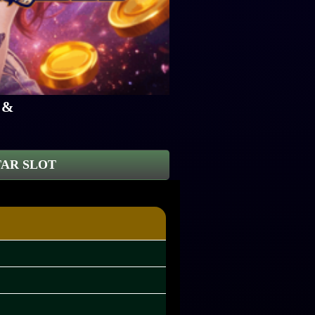
 &
AR SLOT