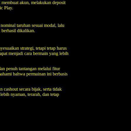
 membuat akun, melakukan deposit
c Play.
ominal taruhan sesuai modal, lalu
berhasil dikalikan.
uaikan strategi, tetapi tetap harus
dapat menjadi cara bermain yang lebih
n penuh tantangan melalui fitur
memahami bahwa permainan ini berbasis
ashout secara bijak, serta tidak
ebih nyaman, terarah, dan tetap