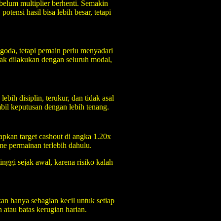
elum multiplier berhenti. Semakin
potensi hasil bisa lebih besar, tetapi
goda, tetapi pemain perlu menyadari
idak dilakukan dengan seluruh modal,
bih disiplin, terukur, dan tidak asal
il keputusan dengan lebih tenang.
apkan target cashout di angka 1.20x
me permainan terlebih dahulu.
inggi sejak awal, karena risiko kalah
an hanya sebagian kecil untuk setiap
 atau batas kerugian harian.